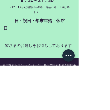
8：30～21：30
（17：15から貸館利用のみ 電話不可 土曜は終
日）
日・祝日・年末年始 休館
日
皆さまのお越しをお待ちしております
木之本まちづくりセンターは、長浜市役所北部合同庁舎
と同じ建物の中にあります。
２０１９年４月に木之本公民館から木之本まちづくりセ
ンターに名称変更し、子ども学び座・生涯学習等のイベ
ントを行っています。
その他、施設の貸館・図書室を利用していただけます。
ご利用をお待ちしております。
木之本青少年育成会事務局 ・ 長浜市子ども会連合会