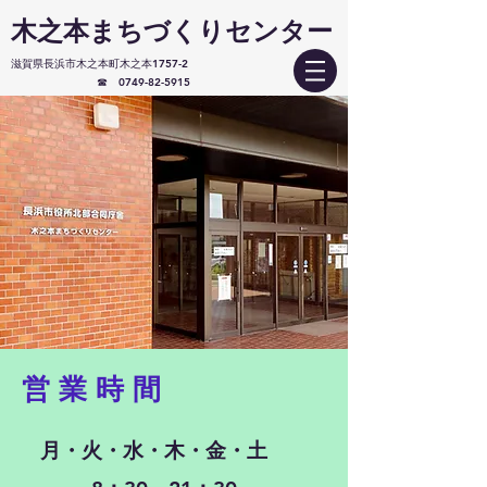
木之本まちづくりセンター
滋賀県長浜市木之本町木之本1757-2
​ ☎
0749-82-5915
営 業 時 間
月・火・水・木・金・土